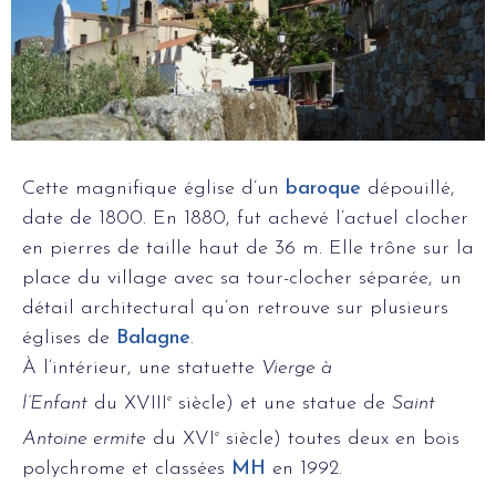
Cette magnifique église d’un
baroque
dépouillé,
date de 1800. En 1880, fut achevé l’actuel clocher
en pierres de taille haut de
36 m
. Elle trône sur la
place du village avec sa tour-clocher séparée, un
détail architectural qu’on retrouve sur plusieurs
églises de
Balagne
.
À l’intérieur, une statuette
Vierge à
l’Enfant
du
XVIII
e
siècle) et une statue de
Saint
Antoine ermite
du
XVI
e
siècle) toutes deux en bois
polychrome et classées
MH
en 1992.