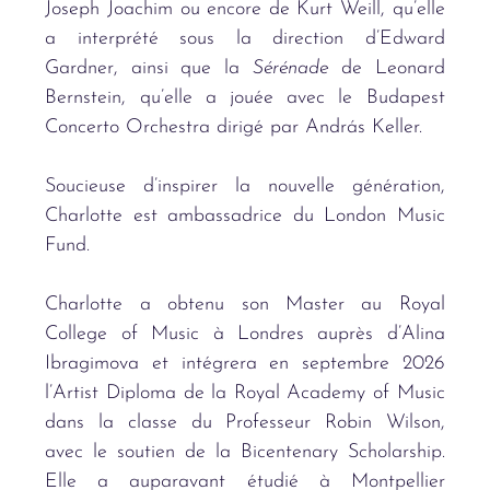
Joseph Joachim ou encore de Kurt Weill, qu
’
elle
a interpr
é
t
é sous la direction d
’
Edward
Gardner, ainsi que la
S
é
r
é
nade
de Leonard
Bernstein, qu
’elle a jou
ée avec le Budapest
Concerto Orchestra dirigé
par Andr
ás Keller.
Soucieuse d’inspirer la nouvelle génération,
Charlotte est ambassadrice du London Music
Fund.
Charlotte a obtenu son Master au Royal
College of Music à
Londres aupr
è
s d
’Alina
Ibragimova et intégrera en
septembre 2026
l’Artist Diploma
de la Royal Academy of Music
dans la classe du Professeur Robin Wilson,
avec le soutien de la Bicentenary Scholarship.
Elle a auparavant é
tudi
é à Montpellier