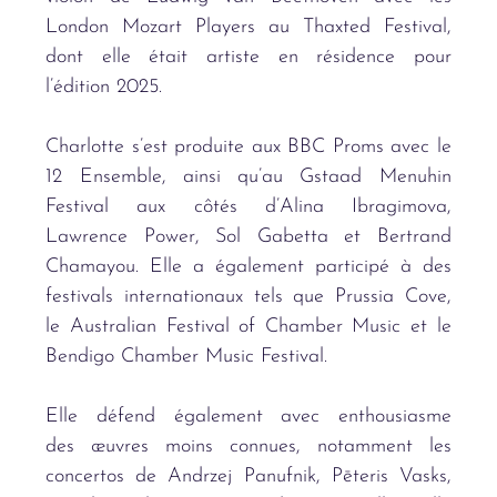
London Mozart Players au Thaxted Festival,
dont elle était artiste en résidence pour
l’édition 2025.
Charlotte s
’
est produite aux BBC Proms avec le
12 Ensemble, ainsi qu
’
au Gstaad Menuhin
Festival aux c
ôt
és d
’
Alina Ibragimova,
Lawrence Power, Sol Gabetta et Bertrand
Chamayou. Elle a
également participé à des
festivals internationaux tels que Prussia Cove,
le Australian Festival of Chamber Music et le
Bendigo Chamber Music Festival.
Elle dé
fend
également avec enthousiasme
des œuvres moins connues, notamment les
concertos de Andrzej Panufnik, P
ē
teris Vasks,