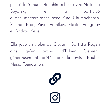
puis
à
la Yehudi Menuhin School avec Natasha
Boyarsky, et a participé
à des masterclasses avec Ana Chumachenco,
Zakhar Bron, Pavel Vernikov, Maxim Vengerov
et Andr
ás Keller.
Elle joue un violon de Giovanni Battista Rogeri
ainsi qu’un
archet d
’
Edwin Clement,
g
é
n
éreusement pr
êt
és par la Swiss Boubo-
Music Foundation.