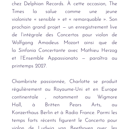
chez Delphian Records. À cette occasion, The
Times la salue comme une jeune
violoniste «
sensible
»
et
« remarquable
»
. Son
prochain grand projet
—
un enregistrement live
de l
’int
égrale des Concertos pour violon de
Wolfgang Amadeus Mozart ainsi que de
la
Sinfonia Concertante
avec Mathieu Herzog
et l
’
Ensemble Appassionato
—
para
î
tra au
printemps 2027.
Chambriste passionnée, Charlotte se produit
ré
guli
è
rement au Royaume-Uni et en Europe
continentale , notamment au Wigmore
Hall,
à
Britten Pears Arts, au
Konzerthaus Berlin et
à
Radio France. Parmi les
temps forts récents figurent le Concerto pour
violon de Ludwig van Beethoven avec les