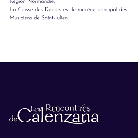
Région Normandie.
La Caisse des Dépôts est le mécène principal des
Musiciens de Saint-Julien.