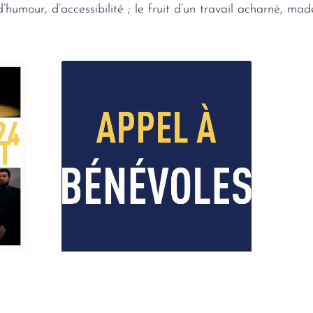
d’humour, d’accessibilité ; le fruit d’un travail acharné, mad