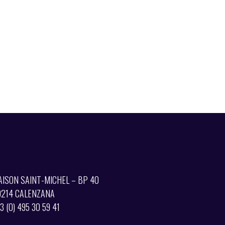
AISON SAINT-MICHEL – BP 40
0214 CALENZANA
3 (0) 495 30 59 41