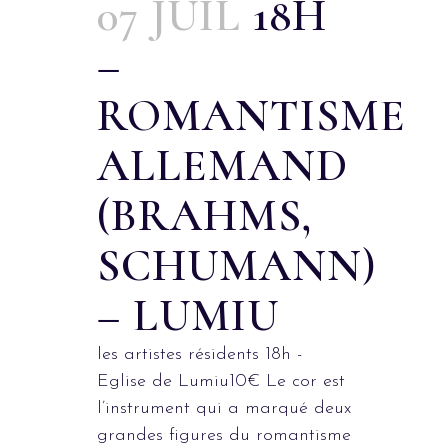
07 JUIL
18H
–
ROMANTISME
ALLEMAND
(BRAHMS,
SCHUMANN)
– LUMIU
les artistes résidents 18h -
Eglise de Lumiu10€ Le cor est
l’instrument qui a marqué deux
grandes figures du romantisme