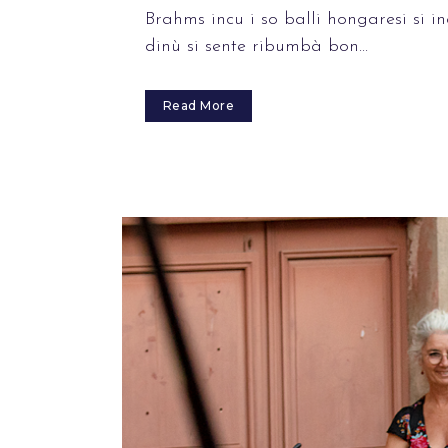
Brahms incu i so balli hongaresi si i
dinù si sente ribumbà bon...
Read More