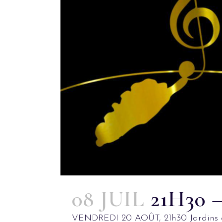
08 JUIL
21H30
VENDREDI 20 AOÛT, 21h30 Jardins de 