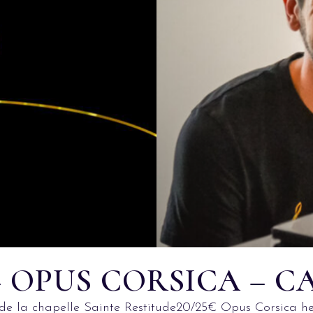
 – OPUS CORSICA – 
la chapelle Sainte Restitude20/25€ Opus Corsica he u