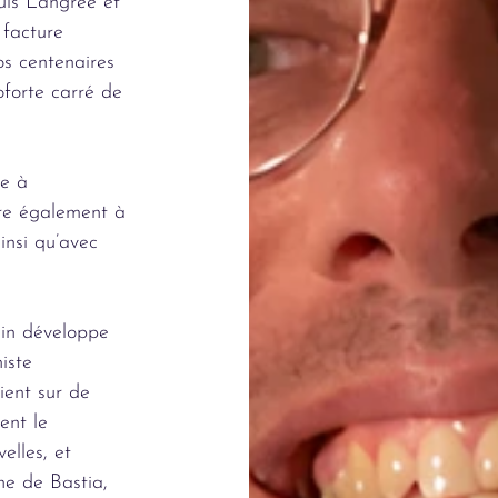
ouis Langrée et
 facture
os centenaires
oforte carré de
re à
re également à
insi qu’avec
lin développe
iste
ient sur de
ent le
elles, et
ne de Bastia,