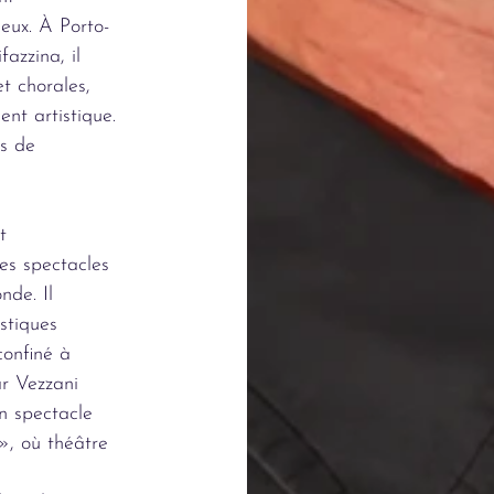
eux. À Porto-
azzina, il
t chorales,
nt artistique.
rs de
t
des spectacles
nde. Il
istiques
onfiné à
ar Vezzani
un spectacle
, où théâtre