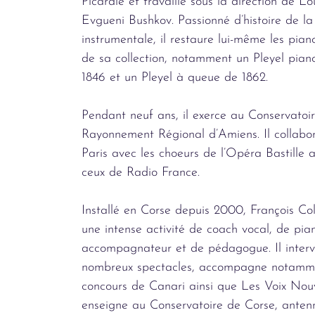
Picardie et travaille sous la direction de L
Evgueni Bushkov. Passionné d’histoire de la
instrumentale, il restaure lui-même les pian
de sa collection, notamment un Pleyel pian
1846 et un Pleyel à queue de 1862.
Pendant neuf ans, il exerce au Conservatoi
Rayonnement Régional d’Amiens. Il collabo
Paris avec les choeurs de l’Opéra Bastille a
ceux de Radio France.
Installé en Corse depuis 2000, François Co
une intense activité de coach vocal, de pian
accompagnateur et de pédagogue. Il interv
nombreux spectacles, accompagne notamm
concours de Canari ainsi que Les Voix Nouv
enseigne au Conservatoire de Corse, anten