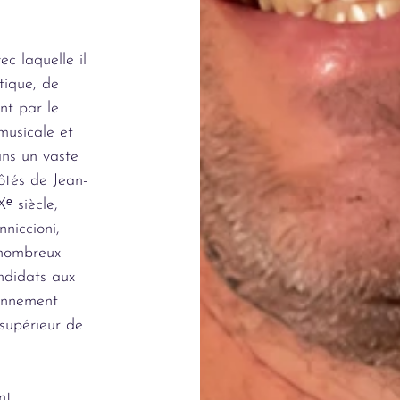
ec laquelle il
tique, de
nt par le
musicale et
ans un vaste
ôtés de Jean-
ᵉ siècle,
niccioni,
 nombreux
andidats aux
yonnement
 supérieur de
nt