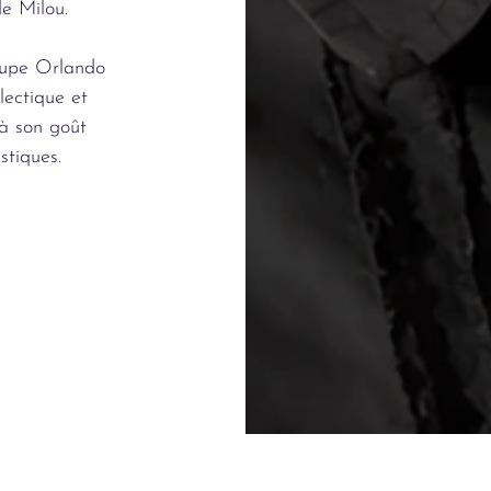
de Milou.
roupe Orlando
clectique et
à son goût
stiques.