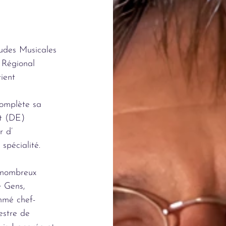
tudes Musicales
 Régional
ient
complète sa
at (DE)
r d’
spécialité.
 nombreux
e Gens,
ommé chef-
hestre de