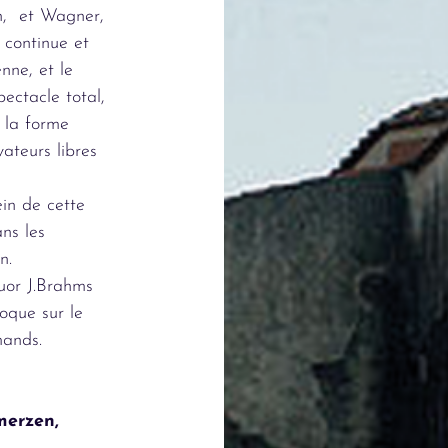
n, et Wagner,
 continue et
ne, et le
ectacle total,
s la forme
ateurs libres
in de cette
ans les
n.
uor J.Brahms
roque sur le
mands.
merzen,