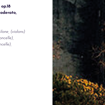
 op.18
oderato,
one, (violons)
ncelle),
celle),