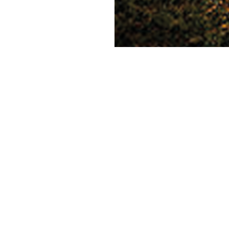
SAISON CULTURELLE
M
EDITIONS
2
CONTACT
+3
MENTIONS LÉGALES