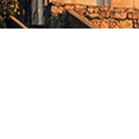
AISON SAINT-MICHEL – BP 40
0214 CALENZANA
3 (0) 495 30 59 41